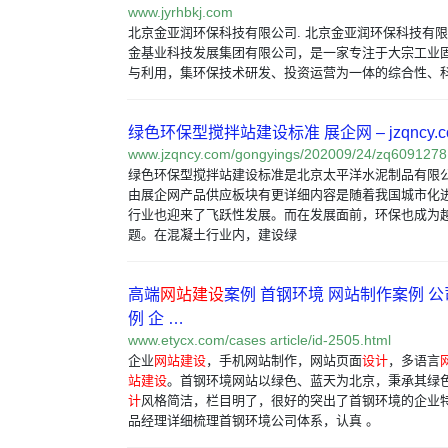
www.jyrhbkj.com
北京金亚润环保科技有限公司. 北京金亚润环保科技有
金基业科技发展集团有限公司，是一家专注于大宗工业
与利用，集环保技术研发、投资运营为一体的综合性、
绿色环保型搅拌站建设标准 展企网 – jzqncy.c
www.jzqncy.com/gongyings/202009/24/zq6091278
绿色环保型搅拌站建设标准是北京太平洋水泥制品有限
由展企网产品供应板块有更详细内容是随着我国城市化
行业也迎来了飞跃性发展。而在发展面前，环保也成为
题。在混凝土行业内，建设绿
高端
网站建设
案例 首钢环境 网站制作案例 
例 企 …
www.etycx.com/cases article/id-2505.html
企业
网站建设
，手机网站制作，网站页面
设计
，多语言
站建设
。首钢环境网站以绿色、蓝天为北京，秉承其绿
计
风格简洁，栏目明了，很好的突出了首钢环境的企业
品经理详细梳理首钢环境公司体系，认真 。