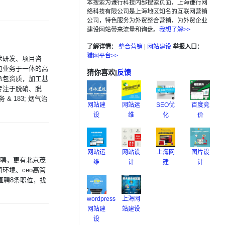
本搜索为谦行科技内部搜索页面，上海谦行网
络科技有限公司是上海地区知名的互联网营销
公司，特色服务为外贸整合营销，为外贸企业
建设网站带来流量和询盘。
我想了解>>
了解详情：
整合营销
|
网站建设
举报入口：
猎网平台>>
术研发、项目咨
包业务于一体的高
猜你喜欢
|
反馈
承包资质，加工基
专注于脱硝、脱
 & 183; 烟气治
网站建
网站运
SEO优
百度竞
设
维
化
价
网站运
网站设
上海网
图片设
招聘，更有北京茂
维
计
建
计
环境、ceo高管
直聘8条职位，找
wordpress
上海网
网站建
站建设
设