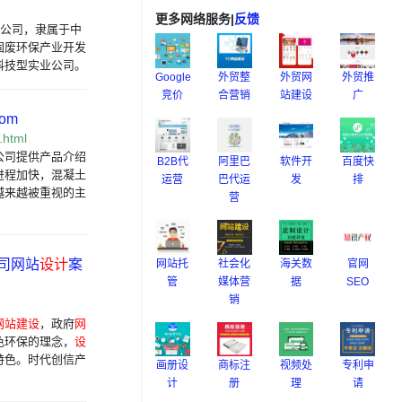
更多网络服务
|
反馈
限公司，隶属于中
固废环保产业开发
科技型实业公司。
Google
外贸整
外贸网
外贸推
竞价
合营销
站建设
广
om
.html
公司提供产品介绍
B2B代
阿里巴
软件开
百度快
进程加快，混凝土
运营
巴代运
发
排
越来越被重视的主
营
公司网站
设计
案
网站托
社会化
海关数
官网
管
媒体营
据
SEO
销
网站建设
，政府
网
色环保的理念，
设
特色。时代创信产
画册设
商标注
视频处
专利申
计
册
理
请