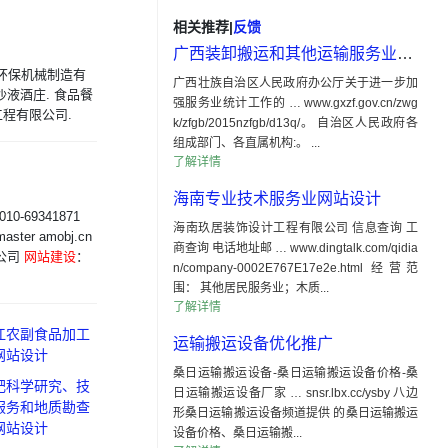
相关推荐
|
反馈
广西装卸搬运和其他运输服务业网站设计
特环保机械制造有
广西壮族自治区人民政府办公厅关于进一步加
沙液酒庄. 食品餐
强服务业统计工作的 … www.gxzf.gov.cn/zwg
工程有限公司.
k/zfgb/2015nzfgb/d13q/。 自治区人民政府各
组成部门、各直属机构:。 ...
了解详情
海南专业技术服务业网站设计
69341871
海南玖居装饰设计工程有限公司 信息查询 工
ster amobj.cn
商查询 电话地址邮 … www.dingtalk.com/qidia
限公司
网站建设
：
n/company-0002E767E17e2e.html 经营范
围： 其他居民服务业；木质...
了解详情
江农副食品加工
运输搬运设备优化推广
网站设计
桑日运输搬运设备-桑日运输搬运设备价格-桑
肥科学研究、技
日运输搬运设备厂家 … snsr.lbx.cc/ysby 八边
服务和地质勘查
形桑日运输搬运设备频道提供 的桑日运输搬运
网站设计
设备价格、桑日运输搬...