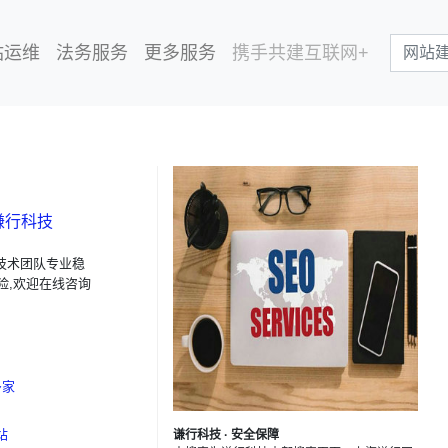
站运维
法务服务
更多服务
携手共建互联网+
谦行科技
技术团队专业稳
险,欢迎在线咨询
多家
站
谦行科技 · 安全保障