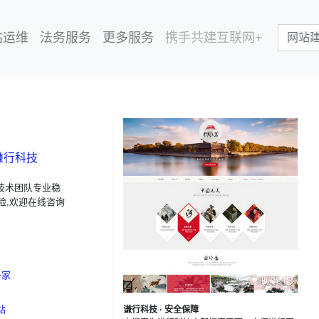
站运维
法务服务
更多服务
携手共建互联网+
谦行科技
技术团队专业稳
险,欢迎在线咨询
多家
站
谦行科技 · 安全保障