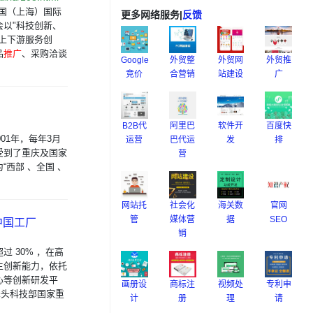
中国（上海）国际
更多网络服务
|
反馈
以"科技创新、
上下游服务创
品
推广
、采购洽谈
Google
外贸整
外贸网
外贸推
竞价
合营销
站建设
广
B2B代
阿里巴
软件开
百度快
01年，每年3月
运营
巴代运
发
排
受到了重庆及国家
营
西部 、全国 、
网站托
社会化
海关数
官网
管
媒体营
据
SEO
中国工厂
销
 30% ，在高
主创新能力，依托
心等创新研发平
画册设
商标注
视频处
专利申
牵头科技部国家重
计
册
理
请