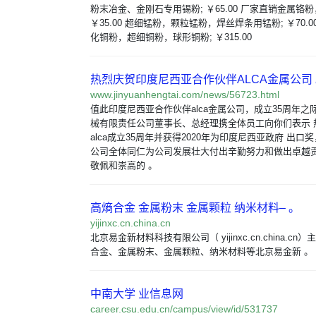
粉末冶金、金刚石专用锡粉; ￥65.00 厂家直销金属铬
￥35.00 超细锰粉，颗粒锰粉，焊丝焊条用锰粉; ￥70.
化铜粉，超细铜粉，球形铜粉; ￥315.00
热烈庆贺印度尼西亚合作伙伴ALCA金属公司
www.jinyuanhengtai.com/news/56723.html
值此印度尼西亚合作伙伴alca金属公司，成立35周年
械有限责任公司董事长、总经理携全体员工向你们表示 
alca成立35周年并获得2020年为印度尼西亚政府 出口奖
公司全体同仁为公司发展壮大付出辛勤努力和做出卓越
敬佩和崇高的 。
高熵合金 金属粉末 金属颗粒 纳米材料– 。
yijinxc.cn.china.cn
北京易金新材料科技有限公司（ yijinxc.cn.china.c
合金、金属粉末、金属颗粒、纳米材料等北京易金新 。
中南大学 业信息网
career.csu.edu.cn/campus/view/id/531737