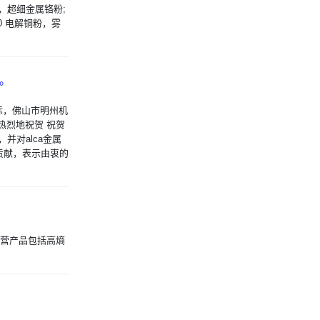
粉，超细金属铬粉;
00 电解铜粉，雾
 。
之际，佛山市明州机
热烈地祝贺 祝贺
，并对alca金属
贡献，表示由衷的
n）主营产品包括高熵