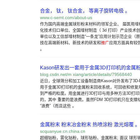
合金， 钛， 钛合金， 等离子旋转电极 。
www.c-semt.com/about-us
作为国内高端金属球形粉末材料的领军企业、 届医用增
化技术归口单位、全国增材制造（ 3d 打印）产业技术
单位以及工信部增材制造“一条龙”应用计划示范企业（原
技在高端新材料、新技术的研发和
推广
应用方面具有较
。
Kason研发出一套用于金属3D打印机的金属粉
blog.csdn.net/m xiang/article/details/79568440
近日，全球筛分和加工设备制造商Kason对外发布了3D-Re
用于金属3D打印机的金属粉末回收系统，可回收和修复
到严格的粒度。用金属进行3D打印与用多种方法3D打
的，其中 重要的是浪费。虽然FDM 3D打印机只在支
“浪费”（而且这些 。
金属粉末 粉末冶金粉末 热喷涂粉 激光熔覆 。
scquanyue.cn.china.cn
超细钴粉，雾化钴粉，球形钴粉、金属粉末; 面议 球形