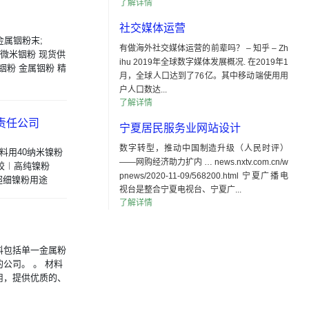
了解详情
社交媒体运营
细金属铟粉末;
有做海外社交媒体运营的前辈吗？ – 知乎 – Zh
 纳米微米铟粉 现货供
ihu 2019年全球数字媒体发展概况. 在2019年1
高纯铟粉 金属铟粉 精
月，全球人口达到了76亿。其中移动端使用用
户人口数达...
了解详情
限责任公司
宁夏居民服务业网站设计
数字转型，推动中国制造升级（人民时评）
涂料用40纳米镍粉
——网购经济助力扩内 … news.nxtv.com.cn/w
电胶︱高纯镍粉
pnews/2020-11-09/568200.html 宁夏广播电
纯超细镍粉用途
视台是整合宁夏电视台、宁夏广...
了解详情
料包括单一金属粉
公司。 。 材料
用，提供优质的、