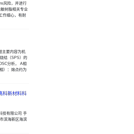
hs风险，并进行
光敏树脂相关专业
、工作细心，有耐
课题主要内容为机
烧结（SPS）的
SC分析， A相
主相）：熔点约为
津高科新材料科
科技有限公司 手
 天津市滨海新区海滨