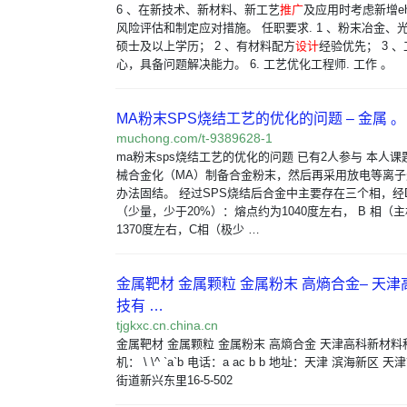
6 、在新技术、新材料、新工艺
推广
及应用时考虑新增e
风险评估和制定应对措施。 任职要求. 1 、粉末冶金、
硕士及以上学历； 2 、有材料配方
设计
经验优先； 3 
心，具备问题解决能力。 6. 工艺优化工程师. 工作 。
MA粉末SPS烧结工艺的优化的问题 – 金属 。
muchong.com/t-9389628-1
ma粉末sps烧结工艺的优化的问题 已有2人参与 本人
械合金化（MA）制备合金粉末，然后再采用放电等离子
办法固结。 经过SPS烧结后合金中主要存在三个相，经D
（少量，少于20%）：熔点约为1040度左右， B 相（
1370度左右，C相（极少 …
金属靶材 金属颗粒 金属粉末 高熵合金– 天
技有 …
tjgkxc.cn.china.cn
金属靶材 金属颗粒 金属粉末 高熵合金 天津高科新材料
机： \ \^ `a`b 电话：a ac b b 地址：天津 滨海新区
街道新兴东里16-5-502