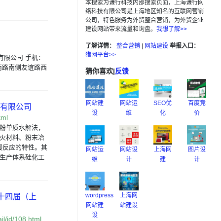
本搜索为谦行科技内部搜索页面，上海谦行网
络科技有限公司是上海地区知名的互联网营销
公司，特色服务为外贸整合营销，为外贸企业
建设网站带来流量和询盘。
我想了解>>
了解详情：
整合营销
|
网站建设
举报入口：
猎网平台>>
有限公司 手机：
南路南侧友谊路西
猜你喜欢
|
反馈
网站建
网站运
SEO优
百度竞
料有限公司
设
维
化
价
tml
硅粉单质水解法，
耐火材料、粉末冶
缓反应的特性。其
网站运
网站设
上海网
图片设
业生产体系硅化工
维
计
建
计
wordpress
上海网
第十四届（上
网站建
站建设
设
l/id/108.html