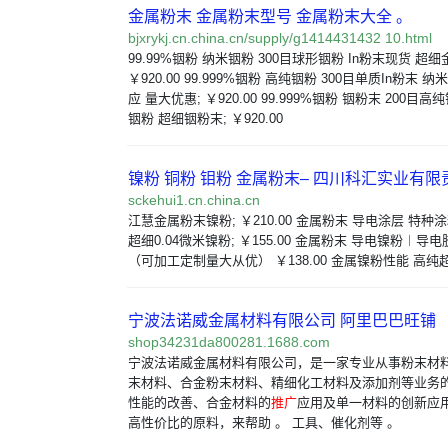
金属粉末 金属粉末型号 金属粉末大全 。
bjxrykj.cn.china.cn/supply/g1414431432 10.html
99.99%铟粉 纳米铟粉 300目球形铟粉 In粉末现货 超
￥920.00 99.999%铟粉 高纯铟粉 300目单质In粉末
应 量大优惠; ￥920.00 99.999%铟粉 铟粉末 200目
铟粉 超细铟粉末; ￥920.00
镍粉 铜粉 钼粉 金属粉末– 四川科汇实业有
sckehui1.cn.china.cn
江慧金属粉末镍粉; ￥210.00 金属粉末 导电涂层 特种
超细0.04微米镍粉; ￥155.00 金属粉末 导电镍粉︱导
（可加工定制量大从优） ￥138.00 金属镍粉性能 高
宁波法诺威金属材料有限公司 阿里巴巴旺铺
shop34231da800281.1688.com
宁波法诺威金属材料有限公司，是一家专业从事粉末材
末材料、合金粉末材料、精细化工材料及添加剂等业务的
性能的改善、合金材料的
推广
应用及单一材料的创新应
高性价比的原料，来帮助 。 工具、催化剂等 。