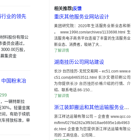
相关推荐
|
反馈
料行业的领先
重庆其他服务业网站设计
美团研究院：2020年生活服务业新业态和新
。 www.199it.com/archives/1133698.html 生
粉末新材料股份有限公
活服务电子商务平台连接了丰富的生活服务业
上市委员会通过，
新业态、消费者，吸纳了大...
00.00万股，
了解详情
拟募集资金
湖南挂历公司网站建设
长沙 台历挂历-无忧交易网 – ec51.com www.e
c51.com/p84653511.html 长沙文德印刷公司
 中国粉末冶
为你提供长沙 台历挂历价格介绍的行情、介
绍、联系电话:86-150...
2299
了解详情
较大，一辆特斯拉
浙江装卸搬运和其他运输服务业网站设计
近30%。轻量金属
空间，有助于续航
浙江祥达运输有限公司 – 企查查 www.qcc.co
汽车排放标准，单
m/firm/0276d282a3f93d18ae6695e1db4963
dc.html 企查查为您提供浙江祥达运输有限公
司的 工商信息、公司简...