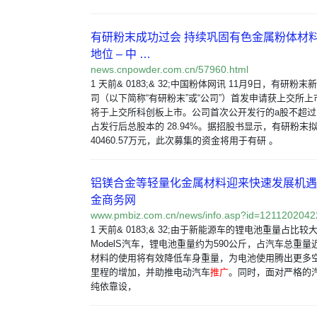
有研粉末成功过会 持续巩固有色金属粉体材
地位 – 中 …
news.cnpowder.com.cn/57960.html
1 天前& 0183;& 32;中国粉体网讯 11月9日，有研
司（以下简称“有研粉末”或“公司”）首发申请获上交所
将于上交所科创板上市。公司首次公开发行的a股不超过 30
占发行后总股本的 28.94%。据招股书显示，有研粉末
40460.57万元，此次募集的资金将用于有研 。
铝镁合金等轻量化金属材料迎来快速发展机遇
金商务网
www.pmbiz.com.cn/news/info.asp?id=121120204
1 天前& 0183;& 32;由于新能源车的锂电池重量占比
ModelS汽车，锂电池重量约为590公斤，占汽车总重量
材料的使用将有效降低车身重量，为电池使用腾出更多
里程的增加，并助推电动汽车
推广
。同时，面对严格的
纯依靠设，