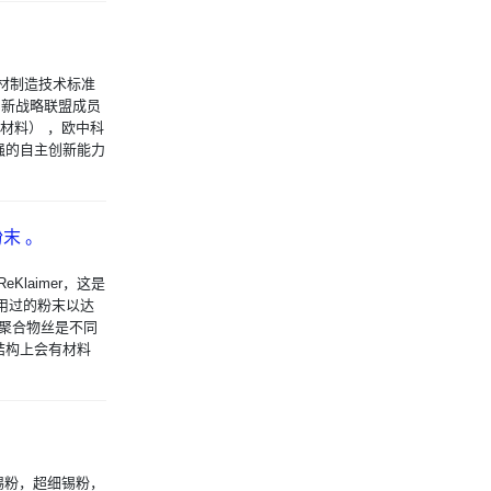
材制造技术标准
创新战略联盟成员
材料） ，欧中科
强的自主创新能力
末 。
Klaimer，这是
用过的粉末以达
印聚合物丝是不同
撑结构上会有材料
锡粉，超细锡粉，