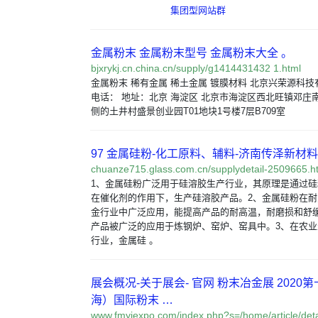
集团型网站群
金属粉末 金属粉末型号 金属粉末大全 。
bjxrykj.cn.china.cn/supply/g1414431432 1.html
金属粉末 稀有金属 稀土金属 镀膜材料 北京兴荣源科技
电话： 地址：北京 海淀区 北京市海淀区西北旺镇邓庄
侧的土井村盛景创业园T01地块1号楼7层B709室
97 金属硅粉-化工原料、辅料-济南传泽新材
chuanze715.glass.com.cn/supplydetail-2509665.h
1、金属硅粉广泛用于硅溶胶生产行业，其原理是通过
在催化剂的作用下，生产硅溶胶产品。2、金属硅粉在
金行业中广泛应用，能提高产品的耐高温，耐磨损和舒
产品被广泛的应用于炼钢炉、窑炉、窑具中。3、在农
行业，金属硅 。
展会概况-关于展会- 官网 粉末冶金展 2020
海）国际粉末 …
www.fmyjexpo.com/index.php?s=/home/article/detai