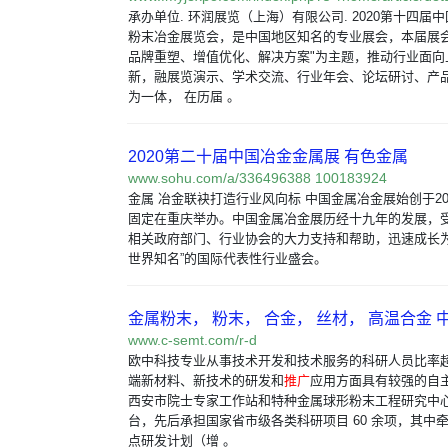
承办单位. 环润展览（上海）有限公司. 2020第十四届
粉末冶金展览会，是中国地区知名的专业展会，本届展会
品牌重塑、增值优化、解决方案"为主题，推动行业面向
新，融展览演示、学术交流、行业年会、论坛研讨、产
为一体， 在历届 。
2020第二十届中国冶金金属展 有色金属
www.sohu.com/a/336496388 100183924
金属 冶金联袂打造行业风向标 中国金属冶金展始创于20
固定在重庆举办。中国金属冶金展历经十九年的发展，
相关政府部门、行业协会的大力支持和帮助，迅速成长为“
世界知名”的国际代表性行业盛会。
金属粉末， 粉末， 合金， 丝材， 高温合金 
www.c-semt.com/r-d
欧中科技专业从事技术开发和技术服务的科研人员比率超过
端新材料、新技术的研发和
推广
应用方面具有较强的自
西安市院士专家工作站和特种金属球形粉末工程研究中
台，先后承担国家省市级各类科研项目 60 余项，其中
点研发计划（增 。