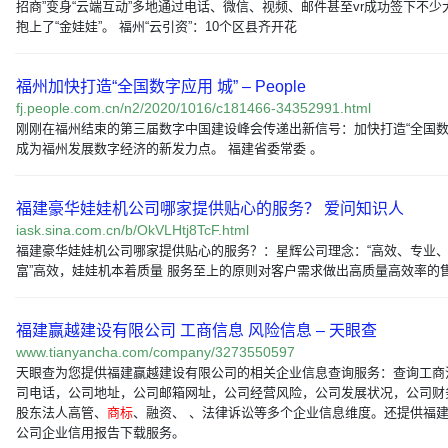
招商”变身“云端互动”多地通过电话、微信、视频、邮件甚至vr成功签下不
抱上了“金娃娃”。 福州“云引资”：10个区县齐开花
福州加快打造“全国数字应用 城” – People
fj.people.com.cn/n2/2020/1016/c181466-34352991.html
刚刚在福州结束的第三届数字中国建设峰会传递出新信号：加快打造“全国数字
成为福州发展数字经济的新发力点。 福建省委常委 。
福建豪华娃娃机公司哪家提供贴心的服务？ 爱问知识人
iask.sina.com.cn/b/OkVLHtj8TcF.html
福建豪华娃娃机公司哪家提供贴心的服务？：星辉公司理念：“高效、专业
富”高效，娃娃机本着质量 服务至上的原则对客户需求做出高质量高效率的
福建赢越建设有限公司 工商信息 风险信息 – 天眼查
www.tianyancha.com/company/3273550597
天眼查为您提供福建赢越建设有限公司的相关企业信息查询服务：查询工商
司电话，公司地址，公司邮箱网址，公司经营风险，公司发展状况，公司财
股东法人高管、
商标
、融资、 、法律诉讼等多个企业信息维度。还提供福
公司企业信用报告下载服务。