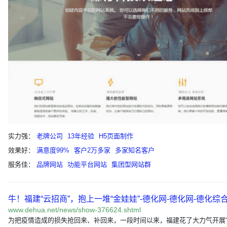
实力强：
老牌公司
13年经验
H5页面制作
效果好：
满意度99%
客户2万多家
多家知名客户
服务佳：
品牌网站
功能平台网站
集团型网站群
牛！福建“云招商”，抱上一堆“金娃娃”-德化网-德化网-德化综合
www.dehua.net/news/show-376624.shtml
为把疫情造成的损失抢回来、补回来，一段时间以来，福建花了大力气开展“云