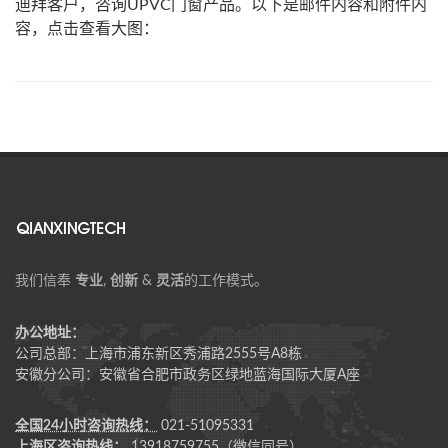
迪拜客户，咨询UPVC门窗产品。以下是邮件内容和附件内
容，点击查看大图：
我们信奉
专业
,
创新
&
灵活
的工作模式。
办公地址：
公司总部：上海市浦东新区秀浦路2555号A8栋
安徽分公司：安徽省合肥市政务区绿地蓝海国际大厦A座
全国24小时咨询热线：
021-51095331
上海区咨询热线：
13918759755（微信同号）